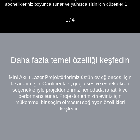
abonelikleriniz boyunca sunar ve yalnızca sizin için düzenler 1
1
/
4
Daha fazla temel özelliği keşfedin
Mini Akıllı Lazer Projektörlerimiz üstün ev eğlencesi için
tasarlanmıştır. Canlı renkler, güçlü ses ve esnek ekran
seçenekleriyle projektörlerimiz her odada rahatlık ve
performans sunar. Projektörlerimizin eviniz için
mükemmel bir seçim olmasını sağlayan özellikleri
keşfedin.