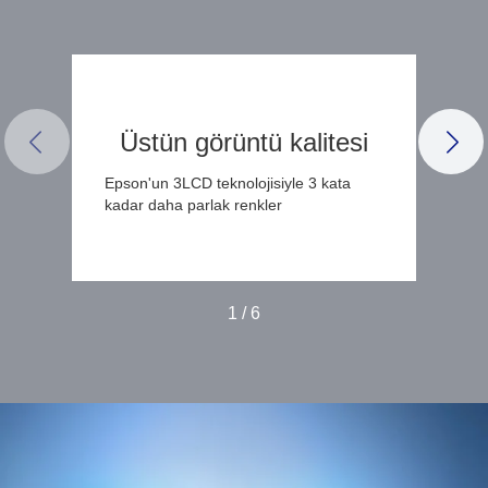
Üstün görüntü kalitesi
PREVIOUS SLIDE
NEX
Epson'un 3LCD teknolojisiyle 3 kata
kadar daha parlak renkler
1
/
6