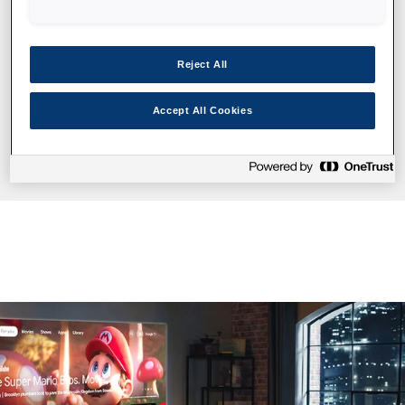
Reject All
Accept All Cookies
EF-21G (Yeşil)
1
/
5