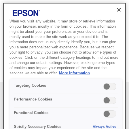
When you visit any website, it may store or retrieve information
5 farklı ve şık renkten oluşan ürün
on your browser, mostly in the form of cookies. This information
yelpazesini keşfedin
might be about you, your preferences or your device and is
mostly used to make the site work as you expect it to. The
information does not usually directly identify you, but it can give
you a more personalized web experience. Because we respect
your right to privacy, you can choose not to allow some types of
cookies. Click on the different category headings to find out more
and change our default settings. However, blocking some types
of cookies may impact your experience of the site and the
5 farklı ve şık renkten oluşan ürün yelpazesini keşfedin
services we are able to offer.
More Information
Targeting Cookies
Performance Cookies
Functional Cookies
Strictly Necessary Cookies
Always Active