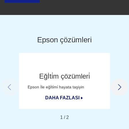
Epson çözümleri
Eğİti̇m çözümleri̇
Epson İle eğİti̇mi̇ hayata taşiyin
PREVIOUS SLIDE
NEX
DAHA FAZLASI
1
/
2