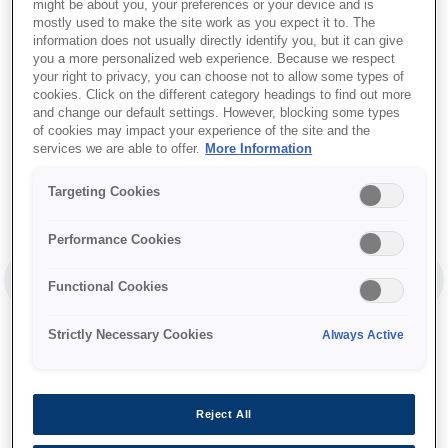
PAUSE
might be about you, your preferences or your device and is
mostly used to make the site work as you expect it to. The
information does not usually directly identify you, but it can give
you a more personalized web experience. Because we respect
your right to privacy, you can choose not to allow some types of
cookies. Click on the different category headings to find out more
and change our default settings. However, blocking some types
of cookies may impact your experience of the site and the
services we are able to offer.
More Information
Targeting Cookies
Performance Cookies
Functional Cookies
PREVIOUS SLIDE
NEX
Strictly Necessary Cookies
Always Active
Reject All