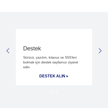
Destek
PREVIOUS SLIDE
NEX
Sürücü, yazılım, kılavuz ve SSS’leri
bulmak için destek sayfamızı ziyaret
edin.
DESTEK ALIN
1
/
2