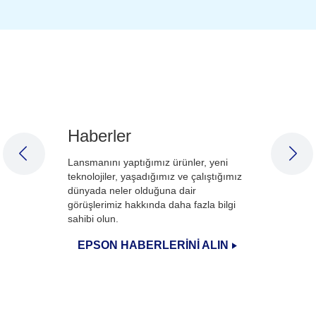
Haberler
PREVIOUS SLIDE
NEX
Lansmanını yaptığımız ürünler, yeni
teknolojiler, yaşadığımız ve çalıştığımız
dünyada neler olduğuna dair
görüşlerimiz hakkında daha fazla bilgi
sahibi olun.
EPSON HABERLERİNİ ALIN
1
/
3