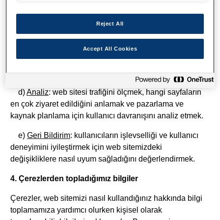
b)
Kişiselleştirme
: daha sorunsuz bir deneyim için
Reject All
tarama tercihlerinizi (ör. dil, metin boyutu, sayfa düzeni
veya renk tercihleri) saklamak.
Accept All Cookies
c)
Reklamcılık
: ilgi alanlarınıza uygun reklamları
görüntülemek için veri toplamak.
d)
Analiz
: web sitesi trafiğini ölçmek, hangi sayfaların
en çok ziyaret edildiğini anlamak ve pazarlama ve
kaynak planlama için kullanıcı davranışını analiz etmek.
e)
Geri Bildirim
: kullanıcıların işlevselliği ve kullanıcı
deneyimini iyileştirmek için web sitemizdeki
değişikliklere nasıl uyum sağladığını değerlendirmek.
4. Çerezlerden topladığımız bilgiler
Çerezler, web sitemizi nasıl kullandığınız hakkında bilgi
toplamamıza yardımcı olurken kişisel olarak