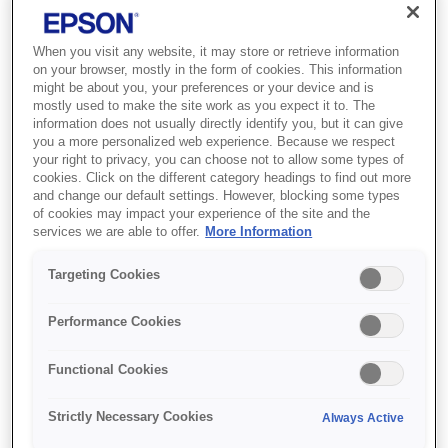
Web sitemizle etkileşimlerinizi daha verimli ve keyifli hale
getirmek için çerezler kullanırız. Çerezler bize şu
When you visit any website, it may store or retrieve information
konularda yardımcı olur:
on your browser, mostly in the form of cookies. This information
might be about you, your preferences or your device and is
• Ziyaretçilerin web sitemizi nasıl kullandığını anlamak
mostly used to make the site work as you expect it to. The
ve deneyimlerini geliştirmek.
information does not usually directly identify you, but it can give
you a more personalized web experience. Because we respect
your right to privacy, you can choose not to allow some types of
• Tercihlerinizi hatırlayarak kişiselleştirilmiş deneyimler
cookies. Click on the different category headings to find out more
sunmak.
and change our default settings. However, blocking some types
of cookies may impact your experience of the site and the
• İlgili reklamları sağlamak ve tarama yolculuğunuzu
services we are able to offer.
More Information
geliştirmek.
Targeting Cookies
3. Çerezleri nasıl kullanırız
Performance Cookies
Çerezlerimiz aşağıdakiler dahil çeşitli amaçlara hizmet
eder:
Functional Cookies
a)
Oturum Açma Desteği
: oturum açma bilgilerinizi
Strictly Necessary Cookies
Always Active
hatırlamak ve web sitemize geri döndüğünüzde sizi
tanımlamak.