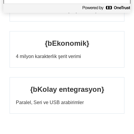
1,1 W beklemede, 27 W çalışırken güç tüketimi
{bEkonomik}
4 milyon karakterlik şerit verimi
{bKolay entegrasyon}
Paralel, Seri ve USB arabirimler