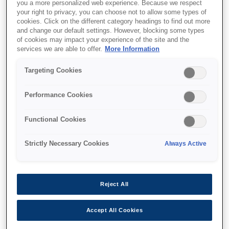
you a more personalized web experience. Because we respect
your right to privacy, you can choose not to allow some types of
cookies. Click on the different category headings to find out more
Nereden alabilirim
and change our default settings. However, blocking some types
of cookies may impact your experience of the site and the
services we are able to offer.
More Information
Targeting Cookies
Performance Cookies
Özellikler
Functional Cookies
{bYüksek güvenilirlik}
Strictly Necessary Cookies
Always Active
10.000 saatlik MTBF
Reject All
Accept All Cookies
{bEnerji verimliliği}