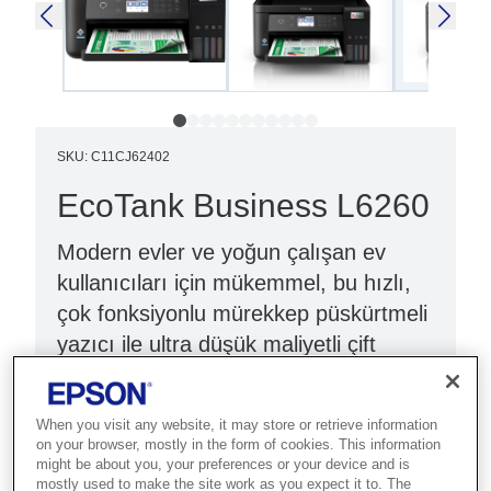
SKU
:
C11CJ62402
EcoTank Business L6260
Modern evler ve yoğun çalışan ev
kullanıcıları için mükemmel, bu hızlı,
çok fonksiyonlu mürekkep püskürtmeli
yazıcı ile ultra düşük maliyetli çift
taraflı baskılar alın.
Çift taraflı baskı
When you visit any website, it may store or retrieve information
on your browser, mostly in the form of cookies. This information
Maliyeti %90 oranında azaltın
might be about you, your preferences or your device and is
mostly used to make the site work as you expect it to. The