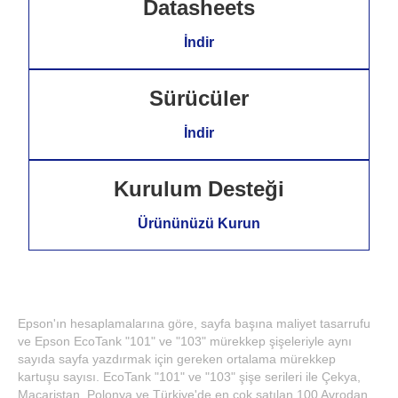
Datasheets
İndir
Sürücüler
İndir
Kurulum Desteği
Ürününüzü Kurun
Epson'ın hesaplamalarına göre, sayfa başına maliyet tasarrufu
ve Epson EcoTank "101" ve "103" mürekkep şişeleriyle aynı
sayıda sayfa yazdırmak için gereken ortalama mürekkep
kartuşu sayısı. EcoTank "101" ve "103" şişe serileri ile Çekya,
Macaristan, Polonya ve Türkiye'de en çok satılan 100 Avrodan