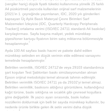
(vergiler hariç) düşük fiyatlı tüketici kullanımına yönelik 25 farklı
A4 püskürtmeli yazıcıda kullanılan orijinal sarf malzemelerinin
[2021'in 1. çeyreğinde yayımlanan, IDC, 2020 yılı gönderileri
kapsayan Üç Aylık Basılı Materyal Çevre Birimleri Sarf
Malzemeleri İzleyicisi (IDC, Quarterly Hardcopy Peripherals
Tracker)] ortalama verimi (ISO/IEC 24711 standardı A4 baskılar)
karşılaştırması. Sayfa başına maliyet, yedek mürekkep
şişesi/toner kartuşu fiyatının birim satış miktarına bölünmesiyle
1
hesaplanmıştır.
Ayda 100 A4 sayfası baskı hacmi ve pakete dahil edilen
mürekkep setinden en düşük verimin elde edilmesi varsayımı
2
temelinde hesaplanmıştır.
Belirtilen verimlilik, ISO/IEC 24712'de veya 29103 standardınca
şart koşulan Test Şablonları baskı simülasyonundan alınan
Epson orijinal metodolojisi temel alınarak tahmin edilmiştir.
Belirtilen verimlilik ISO/IEC 24711 ya da 29102'yi temel almaz.
Belirtilen verimlilik; baskısını aldığınız görüntülere, kullandığınız
kağıt türüne, baskı sıklığına ve sıcaklık gibi çevresel koşullara
göre değişebilir. İlk yazıcı ayarı sırasında, baskı kafası
nozüllerini doldurmak için belli bir sayıda mürekkep kullanılır, bu
nedenle ürünle birlikte gelen ilk setin verimi daha düşük
3