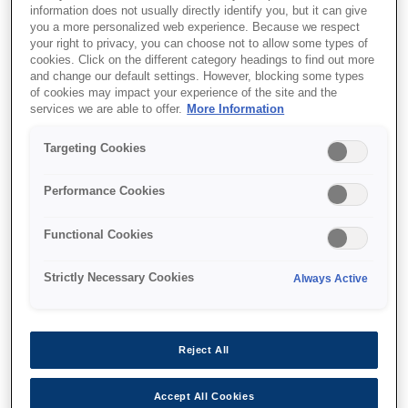
3 yıla kadar mürekkep dahildir
information does not usually directly identify you, but it can give
you a more personalized web experience. Because we respect
your right to privacy, you can choose not to allow some types of
cookies. Click on the different category headings to find out more
and change our default settings. However, blocking some types
of cookies may impact your experience of the site and the
services we are able to offer.
More Information
Nereden alabilirim
Targeting Cookies
Performance Cookies
Functional Cookies
Özellikler
Strictly Necessary Cookies
Always Active
Çift taraflı baskı
Reject All
Baskı, fotokopi ve tarama
Accept All Cookies