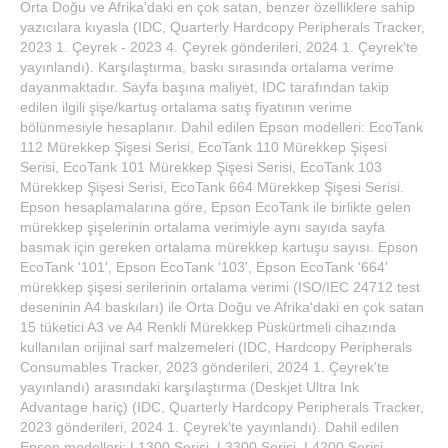
Orta Doğu ve Afrika'daki en çok satan, benzer özelliklere sahip
yazıcılara kıyasla (IDC, Quarterly Hardcopy Peripherals Tracker,
2023 1. Çeyrek - 2023 4. Çeyrek gönderileri, 2024 1. Çeyrek'te
yayınlandı). Karşılaştırma, baskı sırasında ortalama verime
dayanmaktadır. Sayfa başına maliyet, IDC tarafından takip
edilen ilgili şişe/kartuş ortalama satış fiyatının verime
bölünmesiyle hesaplanır. Dahil edilen Epson modelleri: EcoTank
112 Mürekkep Şişesi Serisi, EcoTank 110 Mürekkep Şişesi
Serisi, EcoTank 101 Mürekkep Şişesi Serisi, EcoTank 103
Mürekkep Şişesi Serisi, EcoTank 664 Mürekkep Şişesi Serisi.
Epson hesaplamalarına göre, Epson EcoTank ile birlikte gelen
mürekkep şişelerinin ortalama verimiyle aynı sayıda sayfa
basmak için gereken ortalama mürekkep kartuşu sayısı. Epson
EcoTank '101', Epson EcoTank '103', Epson EcoTank '664'
mürekkep şişesi serilerinin ortalama verimi (ISO/IEC 24712 test
deseninin A4 baskıları) ile Orta Doğu ve Afrika'daki en çok satan
15 tüketici A3 ve A4 Renkli Mürekkep Püskürtmeli cihazında
kullanılan orijinal sarf malzemeleri (IDC, Hardcopy Peripherals
Consumables Tracker, 2023 gönderileri, 2024 1. Çeyrek'te
yayınlandı) arasındaki karşılaştırma (Deskjet Ultra Ink
Advantage hariç) (IDC, Quarterly Hardcopy Peripherals Tracker,
2023 gönderileri, 2024 1. Çeyrek'te yayınlandı). Dahil edilen
Epson modelleri: L1300 Serisi, L3300 Serisi, L4200 Serisi,