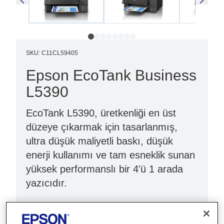
SKU
:
C11CL59405
Epson EcoTank Business
L5390
EcoTank L5390, üretkenliği en üst
düzeye çıkarmak için tasarlanmış,
ultra düşük maliyetli baskı, düşük
enerji kullanımı ve tam esneklik sunan
yüksek performanslı bir 4'ü 1 arada
yazıcıdır.
Dünyanın 1 numaralı mürekkep tanklı yazıcısı
Yeni 3,6 cm LCD ekran