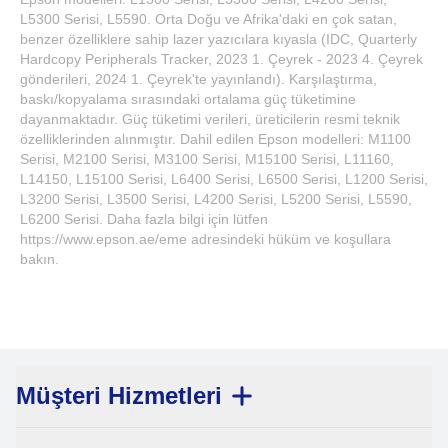
L5300 Serisi, L5590. Orta Doğu ve Afrika'daki en çok satan,
benzer özelliklere sahip lazer yazıcılara kıyasla (IDC, Quarterly
Hardcopy Peripherals Tracker, 2023 1. Çeyrek - 2023 4. Çeyrek
gönderileri, 2024 1. Çeyrek'te yayınlandı). Karşılaştırma,
baskı/kopyalama sırasındaki ortalama güç tüketimine
dayanmaktadır. Güç tüketimi verileri, üreticilerin resmi teknik
özelliklerinden alınmıştır. Dahil edilen Epson modelleri: M1100
Serisi, M2100 Serisi, M3100 Serisi, M15100 Serisi, L11160,
L14150, L15100 Serisi, L6400 Serisi, L6500 Serisi, L1200 Serisi,
L3200 Serisi, L3500 Serisi, L4200 Serisi, L5200 Serisi, L5590,
L6200 Serisi. Daha fazla bilgi için lütfen
https://www.epson.ae/eme adresindeki hüküm ve koşullara
bakın.
Müşteri Hizmetleri