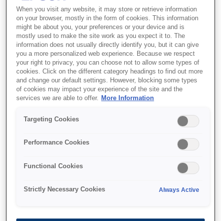
When you visit any website, it may store or retrieve information
4'ü 1 Arada: Baskı, Kopyalama, Tarama, Faks
on your browser, mostly in the form of cookies. This information
might be about you, your preferences or your device and is
mostly used to make the site work as you expect it to. The
information does not usually directly identify you, but it can give
you a more personalized web experience. Because we respect
your right to privacy, you can choose not to allow some types of
cookies. Click on the different category headings to find out more
Nereden alabilirim
and change our default settings. However, blocking some types
of cookies may impact your experience of the site and the
services we are able to offer.
More Information
Targeting Cookies
Performance Cookies
Özellikler
Functional Cookies
Rakipsiz Baskı Maliyet
Strictly Necessary Cookies
Always Active
Verimliliği