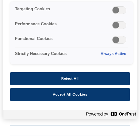
Targeting Cookies
Find support
Performance Cookies
Functional Cookies
Strictly Necessary Cookies
Always Active
Özellikler
Reject All
Hassas ve hatasız yazdırma
Accept All Cookies
Sınıfının önderi AD-ATC sistemi ve gelişmiş
kağıt besleme