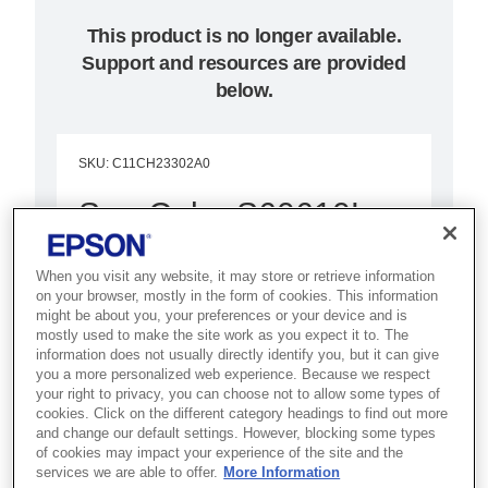
This product is no longer available.
Support and resources are provided
below.
SKU
:
C11CH23302A0
SureColor S60610L
Bu hassas, üstün kaliteli üretken
When you visit any website, it may store or retrieve information
afiş ve sergi yazıcısı ile ürün
on your browser, mostly in the form of cookies. This information
might be about you, your preferences or your device and is
yelpazenizi genişletin
mostly used to make the site work as you expect it to. The
information does not usually directly identify you, but it can give
you a more personalized web experience. Because we respect
Çift baskı kafası
your right to privacy, you can choose not to allow some types of
4 renkli mürekkep seti
cookies. Click on the different category headings to find out more
and change our default settings. However, blocking some types
Gelişmiş AD-ATC sistemi
of cookies may impact your experience of the site and the
services we are able to offer.
More Information