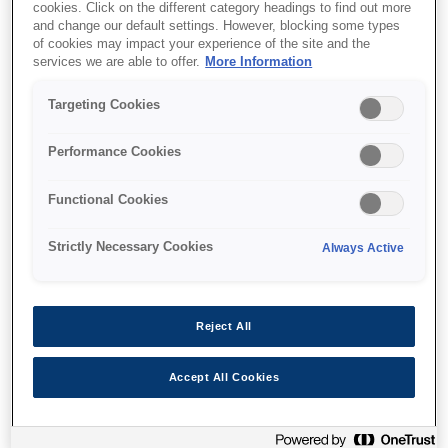
cookies. Click on the different category headings to find out more
Daha hızlı FPOT
and change our default settings. However, blocking some types
of cookies may impact your experience of the site and the
Ortam çeşitliliği
services we are able to offer.
More Information
Targeting Cookies
Performance Cookies
Find support
Functional Cookies
Strictly Necessary Cookies
Always Active
Özellikler
Reject All
Accept All Cookies
Yüksek güvenilirlik
Çok az yedek parça ve az müdahale ile