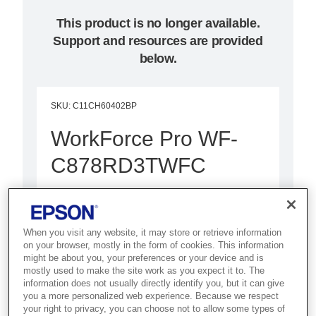
This product is no longer available.
Support and resources are provided
below.
SKU
:
C11CH60402BP
WorkForce Pro WF-
C878RD3TWFC
Ultra güvenilir ofis tipi mürekkep
püskürtmeli MFP ile aksamaları
When you visit any website, it may store or retrieve information
azaltabilir, maliyet tasarrufu elde
on your browser, mostly in the form of cookies. This information
edebilir ve sürdürülebilirliği
might be about you, your preferences or your device and is
mostly used to make the site work as you expect it to. The
iyileştirebilirsiniz
information does not usually directly identify you, but it can give
you a more personalized web experience. Because we respect
your right to privacy, you can choose not to allow some types of
Yüksek kapasiteli mürekkep verimi