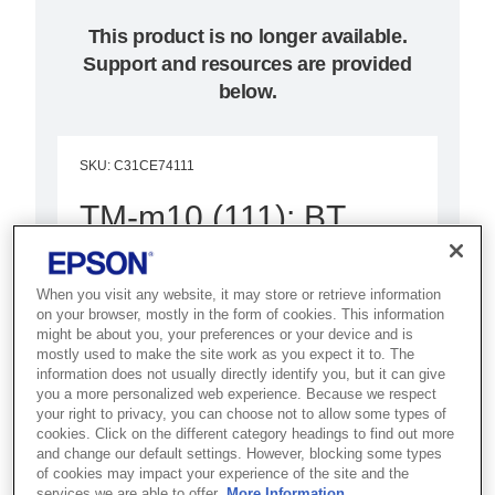
This product is no longer available.
Support and resources are provided
below.
SKU
:
C31CE74111
TM-m10 (111): BT,
White, PS, EU
When you visit any website, it may store or retrieve information
TM-m10'un istediğiniz akıllı
on your browser, mostly in the form of cookies. This information
might be about you, your preferences or your device and is
cihazla bağlanabilme özelliği, ultra
mostly used to make the site work as you expect it to. The
kompakt ve esnek tasarımı
information does not usually directly identify you, but it can give
you a more personalized web experience. Because we respect
sayesinde mağazanın her yerinde
your right to privacy, you can choose not to allow some types of
fiş yazdırın.
cookies. Click on the different category headings to find out more
and change our default settings. However, blocking some types
of cookies may impact your experience of the site and the
Tablet POS için tasarlanmıştır
services we are able to offer.
More Information