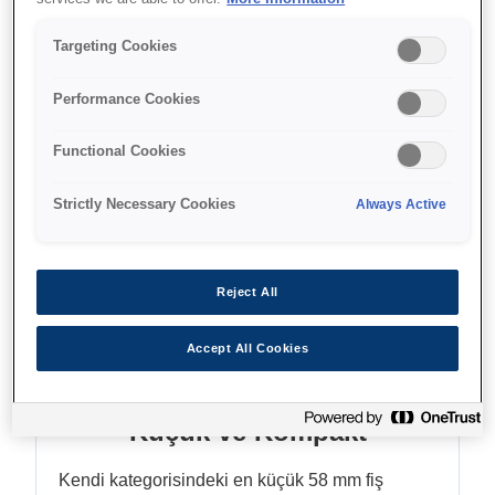
NFC bağlanabilirlik
Targeting Cookies
İstediğiniz cihazdan doğrudan baskı
Performance Cookies
Functional Cookies
Find support
Strictly Necessary Cookies
Always Active
Reject All
Özellikler
Accept All Cookies
Küçük ve Kompakt
Kendi kategorisindeki en küçük 58 mm fiş