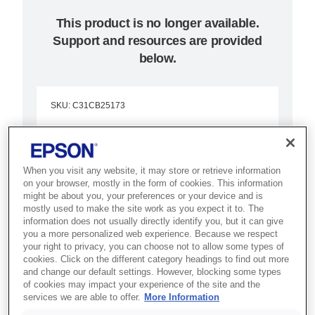
This product is no longer available.
Support and resources are provided
below.
SKU
:
C31CB25173
TM-H6000IV (173):
Powered USB, w/o
When you visit any website, it may store or retrieve information
on your browser, mostly in the form of cookies. This information
PS, ECW
might be about you, your preferences or your device and is
mostly used to make the site work as you expect it to. The
Düşük toplam sahip olma
information does not usually directly identify you, but it can give
you a more personalized web experience. Because we respect
maliyetine sahip tek bir kompakt
your right to privacy, you can choose not to allow some types of
cookies. Click on the different category headings to find out more
cihazda rakiplerine kıyasla daha
and change our default settings. However, blocking some types
kaliteli gri ton makbuz baskısı, fiş
of cookies may impact your experience of the site and the
services we are able to offer.
More Information
baskısı ve çek işleme özelliği.