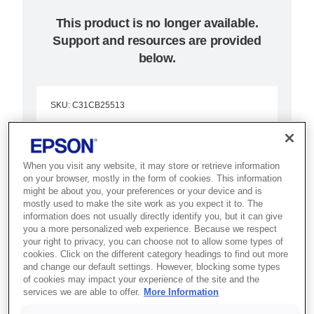
This product is no longer available.
Support and resources are provided
below.
SKU
:
C31CB25513
TM-H6000IV (513):
Parallel, w/o PS, ECW
When you visit any website, it may store or retrieve information
on your browser, mostly in the form of cookies. This information
might be about you, your preferences or your device and is
Düşük toplam sahip olma
mostly used to make the site work as you expect it to. The
maliyetine sahip tek bir kompakt
information does not usually directly identify you, but it can give
you a more personalized web experience. Because we respect
cihazda rakiplerine kıyasla daha
your right to privacy, you can choose not to allow some types of
kaliteli gri ton makbuz baskısı, fiş
cookies. Click on the different category headings to find out more
and change our default settings. However, blocking some types
baskısı ve çek işleme özelliği.
of cookies may impact your experience of the site and the
services we are able to offer.
More Information
Fişleri ve slipleri yazdırın