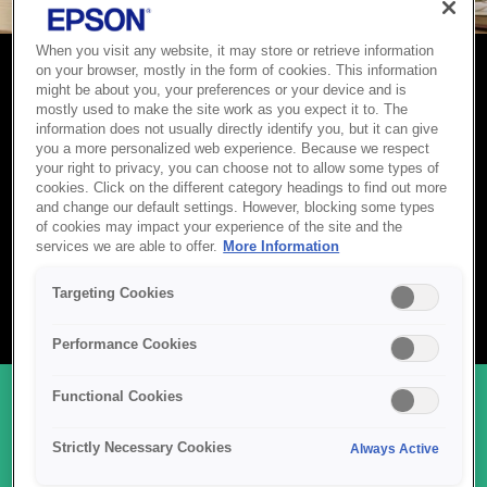
When you visit any website, it may store or retrieve information
on your browser, mostly in the form of cookies. This information
might be about you, your preferences or your device and is
FOTOĞRAF TARAYICILARI
mostly used to make the site work as you expect it to. The
information does not usually directly identify you, but it can give
Epson fotoğraf tarayıcıları, anıları olağanüstü netlik ve renk
you a more personalized web experience. Because we respect
your right to privacy, you can choose not to allow some types of
doğruluğu ile korumak için tasarlanmıştır. İster eski aile
cookies. Click on the different category headings to find out more
albümlerini dijitalleştiriyor, ister film arşivliyor, ister yüksek
and change our default settings. However, blocking some types
çözünürlüklü sanat eserleri yakalıyor olun, Epson'un gelişmiş
of cookies may impact your experience of the site and the
görüntüleme teknolojisi her detayın sadakatle yeniden
services we are able to offer.
More Information
üretilmesini sağlar. Sezgisel yazılım, çok yönlü medya işleme ve
güvenilir performans ile bu tarayıcılar fotoğraflarınızı yıllarca
Targeting Cookies
korumayı, paylaşmayı ve keyif almayı kolaylaştırır.
Performance Cookies
Functional Cookies
Strictly Necessary Cookies
Always Active
FOTOĞRAF TARAYICI