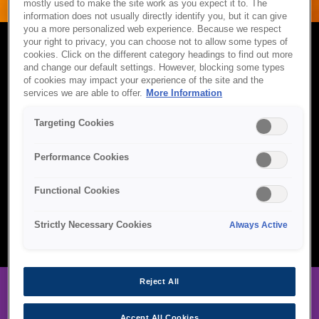
mostly used to make the site work as you expect it to. The
information does not usually directly identify you, but it can give
you a more personalized web experience. Because we respect
your right to privacy, you can choose not to allow some types of
cookies. Click on the different category headings to find out more
SARF MALZEMELERİ
and change our default settings. However, blocking some types
of cookies may impact your experience of the site and the
services we are able to offer.
More Information
Epson sarf malzemeleri, baskı ve etiketleme sistemlerinizde
tutarlı kalite, uzun ömürlü performans ve kesintisiz uyumluluk
Targeting Cookies
sunmak üzere tasarlanmıştır. Yüksek kapasiteli mürekkep
şişelerinden endüstriyel kaliteli bantlara ve otomasyon
bileşenlerine kadar Epson, iş akışınızın her aşamasının güvenilir
Performance Cookies
ve hassasiyetle üretilmiş sarf malzemeleriyle desteklenmesini
sağlar. Evde baskı yapıyor, bir işletme yönetiyor ya da zorlu
Functional Cookies
endüstriyel ortamlarda faaliyet gösteriyor olun, Epson sarf
malzemeleri verimliliğinizi korumanıza ve kesinti sürelerini
azaltmanıza yardımcı olur.
Strictly Necessary Cookies
Always Active
Reject All
Accept All Cookies