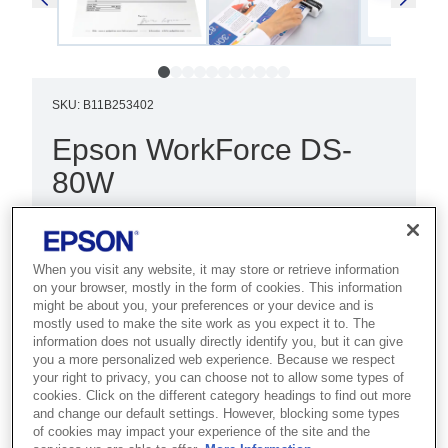
SKU
:
B11B253402
Epson WorkForce DS-
80W
Bu en yeni mobil A4 tarayıcı, ofis
dışında veya kompakt ve yoğun ofis
When you visit any website, it may store or retrieve information
ortamlarında belge taramak ve
on your browser, mostly in the form of cookies. This information
işlemek için idealdir.
might be about you, your preferences or your device and is
mostly used to make the site work as you expect it to. The
information does not usually directly identify you, but it can give
Mobil tarayıcı
you a more personalized web experience. Because we respect
your right to privacy, you can choose not to allow some types of
Yerleşik pil
cookies. Click on the different category headings to find out more
and change our default settings. However, blocking some types
Wi-Fi bağlanabilirliği
of cookies may impact your experience of the site and the