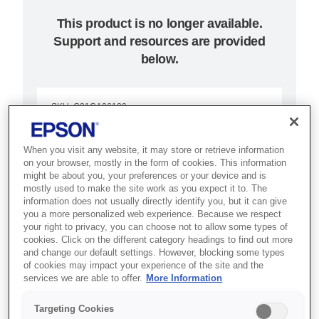
This product is no longer available.
Support and resources are provided
below.
SKU
:
C31CA26122
TM-C3400BK (122) -
When you visit any website, it may store or retrieve information
USB
on your browser, mostly in the form of cookies. This information
might be about you, your preferences or your device and is
mostly used to make the site work as you expect it to. The
Print high-quality monochrome
information does not usually directly identify you, but it can give
you a more personalized web experience. Because we respect
labels, tags and tickets
your right to privacy, you can choose not to allow some types of
cookies. Click on the different category headings to find out more
and change our default settings. However, blocking some types
Durable prints
of cookies may impact your experience of the site and the
Data privacy
services we are able to offer.
More Information
Reliability
Targeting Cookies