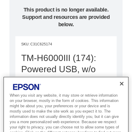
This product is no longer available.
Support and resources are provided
below.
SKU
:
C31C625174
TM-H6000III (174):
Powered USB, w/o
PS, EDG
Termal fiş, çek ve slip yazdırma
When you visit any website, it may store or retrieve information
özellikleriyle çok işlev ile en
on your browser, mostly in the form of cookies. This information
might be about you, your preferences or your device and is
yüksek çoklu işlevde son nokta.
mostly used to make the site work as you expect it to. The
information does not usually directly identify you, but it can give
you a more personalized web experience. Because we respect
Ultra hızlı termal fişler
your right to privacy, you can choose not to allow some types of