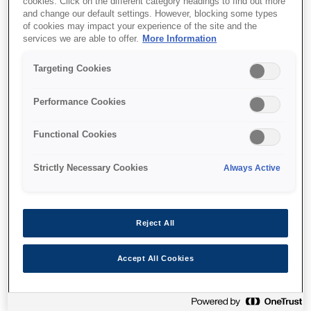
cookies. Click on the different category headings to find out more
Doğrudan çek yazdırma
and change our default settings. However, blocking some types
Yüksek kalitede 2 renkli grafikler
of cookies may impact your experience of the site and the
services we are able to offer.
More Information
Targeting Cookies
Find support
Performance Cookies
Functional Cookies
Strictly Necessary Cookies
Always Active
Özellikler
Reject All
Integrated point-of-sale
Accept All Cookies
printer