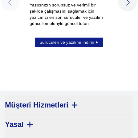
Yazıcınızın sorunsuz ve verimli bir
PREVIOUS SLIDE
NEX
şekilde çalışmasını sağlamak için
yazıcınızı en son sürücüler ve yazılım
güncellemeleriyle güncel tutun.
Sürücüleri ve yazılımı indirin
1
/
2
Müşteri Hizmetleri
Yasal