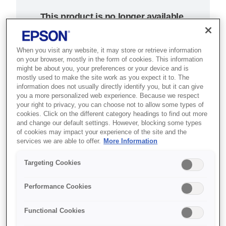
This product is no longer available.
Support and resources are provided
below.
When you visit any website, it may store or retrieve information
on your browser, mostly in the form of cookies. This information
might be about you, your preferences or your device and is
SKU
:
C31C636051
mostly used to make the site work as you expect it to. The
information does not usually directly identify you, but it can give
Epson TM-T88IV
you a more personalized web experience. Because we respect
your right to privacy, you can choose not to allow some types of
(051): Powered USB,
cookies. Click on the different category headings to find out more
and change our default settings. However, blocking some types
of cookies may impact your experience of the site and the
w/o PS, EDG
services we are able to offer.
More Information
Hizmet noktanızı bu dünya lideri
Targeting Cookies
termal fiş yazıcı ile müşteri
hizmetlerine daha çok zaman
Performance Cookies
ayırın.
Functional Cookies