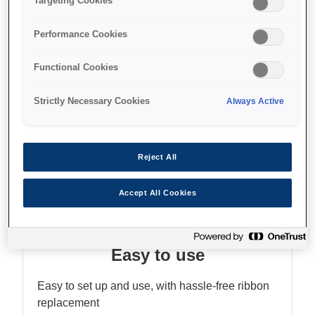
Targeting Cookies
Üç kağıt boyutunu kabul eder
Performance Cookies
Functional Cookies
Find support
Strictly Necessary Cookies
Always Active
Reject All
Özellikler
Accept All Cookies
Easy to use
Easy to set up and use, with hassle-free ribbon
replacement