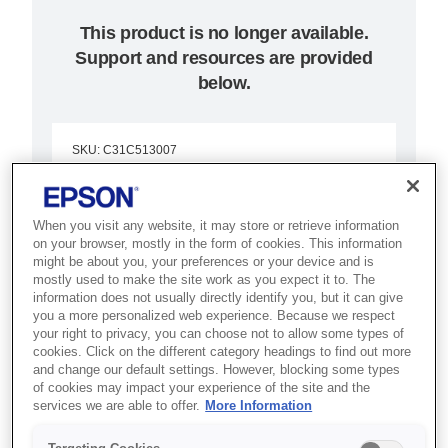
This product is no longer available.
Support and resources are provided
below.
SKU
:
C31C513007
TM-U220A (007):
Serial,NE PS, ECW
When you visit any website, it may store or retrieve information
on your browser, mostly in the form of cookies. This information
might be about you, your preferences or your device and is
Kullanımı kolay ve çok yönlü,
mostly used to make the site work as you expect it to. The
information does not usually directly identify you, but it can give
çalışkan bir çalışana ihtiyacınız
you a more personalized web experience. Because we respect
varsa bu ideal nokta vuruşlu fiş
your right to privacy, you can choose not to allow some types of
cookies. Click on the different category headings to find out more
yazıcı
and change our default settings. However, blocking some types
of cookies may impact your experience of the site and the
services we are able to offer.
More Information
Nokta vuruşlu makbuz yazdırma
Bırakılan kağıt yükü