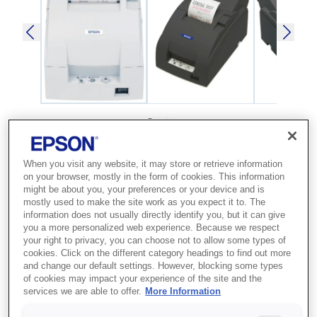
SKU
:
C31C513057
When you visit any website, it may store or retrieve information
TM-U220A (057): Serial,
on your browser, mostly in the form of cookies. This information
might be about you, your preferences or your device and is
PS, EDG
mostly used to make the site work as you expect it to. The
information does not usually directly identify you, but it can give
Kullanımı kolay ve çok yönlü, çalışkan
you a more personalized web experience. Because we respect
your right to privacy, you can choose not to allow some types of
bir çalışana ihtiyacınız varsa bu ideal
cookies. Click on the different category headings to find out more
and change our default settings. However, blocking some types
nokta vuruşlu fiş yazıcı
of cookies may impact your experience of the site and the
services we are able to offer.
More Information
Nokta vuruşlu makbuz yazdırma