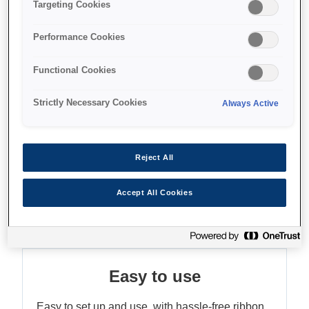
Targeting Cookies
Bırakılan kağıt yükü
Üç kağıt boyutunu kabul eder
Performance Cookies
Functional Cookies
Strictly Necessary Cookies
Always Active
Nereden alabilirim
Reject All
Accept All Cookies
Özellikler
Easy to use
Easy to set up and use, with hassle-free ribbon