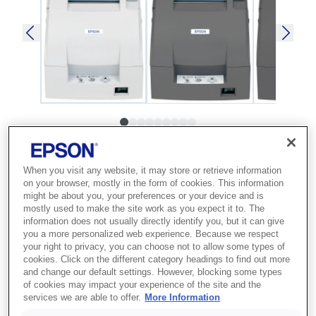
SKU
:
C31C514057A0
TM-U220B (057A0):
When you visit any website, it may store or retrieve information
on your browser, mostly in the form of cookies. This information
USB, PS, NE sensor,
might be about you, your preferences or your device and is
mostly used to make the site work as you expect it to. The
EDG
information does not usually directly identify you, but it can give
you a more personalized web experience. Because we respect
your right to privacy, you can choose not to allow some types of
Kullanımı kolay ve çok yönlü, çalışkan
cookies. Click on the different category headings to find out more
bir çalışana ihtiyacınız varsa bu ideal
and change our default settings. However, blocking some types
of cookies may impact your experience of the site and the
nokta vuruşlu fiş yazıcı
services we are able to offer.
More Information