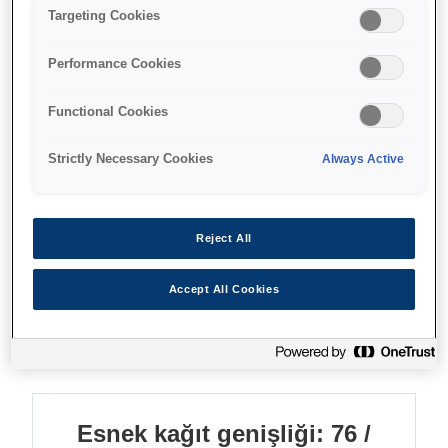
Nokta vuruşlu makbuz yazdırma
Targeting Cookies
Bırakılan kağıt yükü
Performance Cookies
Üç kağıt boyutunu kabul eder
Functional Cookies
Strictly Necessary Cookies
Always Active
Nereden alabilirim
Reject All
Accept All Cookies
Özellikler
Esnek kağıt genişliği: 76 /