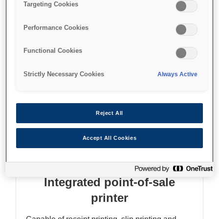
Doğrudan çek yazdırma
Targeting Cookies
Yüksek kalitede 2 renkli grafikler
Performance Cookies
Functional Cookies
Find support
Strictly Necessary Cookies
Always Active
Reject All
Özellikler
Accept All Cookies
Integrated point-of-sale
printer