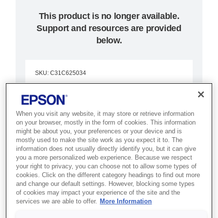
This product is no longer available.
Support and resources are provided
below.
SKU
:
C31C625034
TM-H6000III (034):
Serial, w/o PS, EDG,
When you visit any website, it may store or retrieve information
on your browser, mostly in the form of cookies. This information
MICR
might be about you, your preferences or your device and is
mostly used to make the site work as you expect it to. The
information does not usually directly identify you, but it can give
Termal fiş, çek ve slip yazdırma
you a more personalized web experience. Because we respect
özellikleriyle çok işlev ile en
your right to privacy, you can choose not to allow some types of
cookies. Click on the different category headings to find out more
yüksek çoklu işlevde son nokta.
and change our default settings. However, blocking some types
of cookies may impact your experience of the site and the
services we are able to offer.
More Information
Ultra hızlı termal fişler