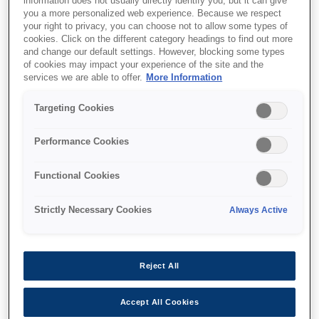
information does not usually directly identify you, but it can give
you a more personalized web experience. Because we respect
your right to privacy, you can choose not to allow some types of
Hızlı renkli fişler
cookies. Click on the different category headings to find out more
Doğrudan çek yazdırma
and change our default settings. However, blocking some types
of cookies may impact your experience of the site and the
Sabit mürekkep püskürtme çıkışı
services we are able to offer.
More Information
Targeting Cookies
Performance Cookies
Find support
Functional Cookies
Strictly Necessary Cookies
Always Active
Özellikler
Reject All
Accept All Cookies
Versatile inkjet POS printer