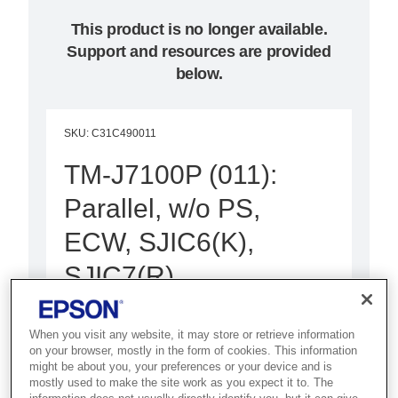
This product is no longer available.
Support and resources are provided
below.
SKU
:
C31C490011
TM-J7100P (011):
Parallel, w/o PS,
ECW, SJIC6(K),
SJIC7(R)
Bu gelişmiş çok işlevli mürekkep
When you visit any website, it may store or retrieve information
püskürtmeli yazıcıyla perakende
on your browser, mostly in the form of cookies. This information
veya bankacılıkta hızlı, sorunsuz
might be about you, your preferences or your device and is
mostly used to make the site work as you expect it to. The
çalışmanın tadını çıkarın.