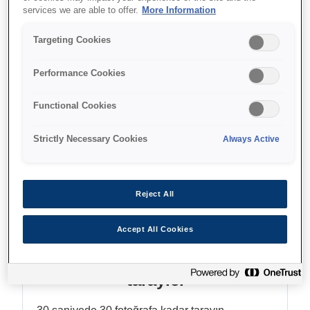
Tarayın, büyütün ve paylaşın
services we are able to offer.
More Information
Targeting Cookies
Performance Cookies
Nereden alabilirim
Functional Cookies
Strictly Necessary Cookies
Always Active
Reject All
Özellikler
Accept All Cookies
Otomatik besleyicili hızlı
tarayıcı