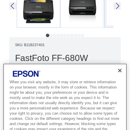
SKU
:
B11B237401
FastFoto FF-680W
Otomatik besleyicili ve dahili yazılımlı
kullanımı kolay Wi-Fi tarayıcı ile
When you visit any website, it may store or retrieve information
sadece birkaç tıklamayla çok sayıda
on your browser, mostly in the form of cookies. This information
might be about you, your preferences or your device and is
fotoğrafı hızlı bir şekilde tarayın,
mostly used to make the site work as you expect it to. The
büyütün ve paylaşın.
information does not usually directly identify you, but it can give
you a more personalized web experience. Because we respect
your right to privacy, you can choose not to allow some types of
Otomatik besleyicili tarayıcı
cookies. Click on the different category headings to find out more
and change our default settings. However, blocking some types
30 saniyede 30 fotoğraf
of cookies may impact your experience of the site and the